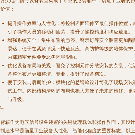
将各类电气信号设备装置集成于专业的悬臂箱中，创造了显著的
同价值：
提升操作效率与人性化
：将控制界面延伸至最佳操作位置，
少了操作人员的移动和疲劳，提升了操控精度和响应速度。
增强系统安全
：集中布置的急停、警示灯等安全装置更加醒
易达，便于在紧急情况下快速反应。高防护等级的箱体保护
内部精密元件免受恶劣环境影响。
优化设备布局与美观
：避免了控制元件分散安装的杂乱，使
备整体布局更加整洁、专业，提升了设备档次。
便于安装与后期维护
：模块化的悬臂箱设计简化了现场安装
试工作。内部结构清晰的布局也极大方便了未来的检修、更
与升级。
##
悬臂箱作为电气信号设备装置的关键物理载体和操作界面，其设
与制造水平是衡量工业设备人性化、智能化程度的重要标志。以